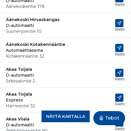
D-automaatti
Reitti
Äänekoskentie 178
Äänekoski Hirvaskangas
D-automaatti
Reitti
Suonenjoentie 10
Äänekoski Kotakennääntie
Automaattiasema
Reitti
Kotakennääntie 32
Akaa Toijala
D-automaatti
Reitti
Sirkesalontie 2
Akaa Toijala
Express
Reitti
Hämeentie 32
NÄYTÄ KARTALLA
🤖 Tebot
Akaa Viiala
D-automaatti
Reitti
Telkkälammentie 90