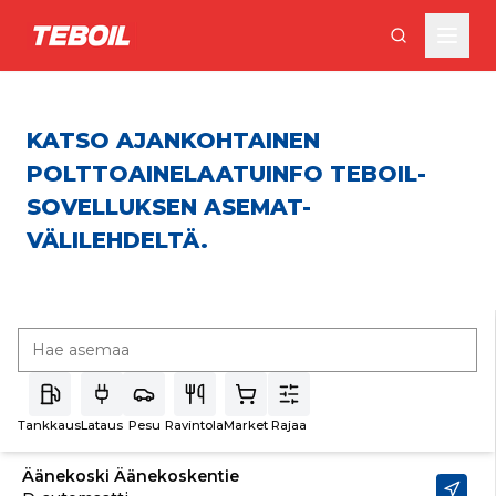
Siirry pääsisältöön
KATSO AJANKOHTAINEN
POLTTOAINELAATUINFO TEBOIL-
SOVELLUKSEN ASEMAT-
VÄLILEHDELTÄ.
Tankkaus
Lataus
Pesu
Ravintola
Market
Rajaa
Äänekoski Äänekoskentie