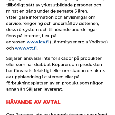
tillbörligt sätt av yrkesutbildade personer och 
minst en gång under de senaste 5 åren. 
Ytterligare information och anvisningar om 
service, rengöring och underhåll av cisternen, 
dess rörsystem och tillhörande anordningar 
finns på internet, t.ex. på 
adressen
www.ley.fi
 (Lämmitysenergia Yhdistys) 
och 
www.vtt.fi
.
Säljaren ansvarar inte för skador på produkten 
eller som har drabbat Köparen, om produkten 
har förvarats felaktigt eller om skadan orsakats 
av uppblandning i cisternen eller på 
förbrukningsplatsen av en produkt som någon 
annan än Säljaren levererat.
HÄVANDE AV AVTAL
Om Parterna inte har kommit överens om något 