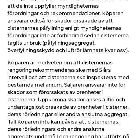
att de inte uppfyller myndigheternas 
förordningar och rekommendationer. Köparen 
ansvarar också för skador orsakade av att 
cisternernas påfyllning enligt myndigheternas 
förordningar inte är förhindrad sedan cisternerna 
tagits ur bruk (påfyllningsaggregat, 
överfyllningsskydd och luftrör lämnats kvar osv.).
Köparen är medveten om att cisternernas 
rengöring rekommenderas ske med 5 års 
intervall och att cisternerna ska inspekteras med 
bestämda mellanrum. Säljaren ansvarar inte för 
skador som förorsakats av orenheter i 
cisternerna. Uppkomna skador anses alltid och 
undantagslöst orsakade av orenheter i cisterner, 
deras rörledningar eller andra anslutna aggregat, 
ifall Köparen inte kan påvisa att cisternernas, 
deras rörledningars och andra anslutna 
aggregats underhåll och rengöring har utförts på 