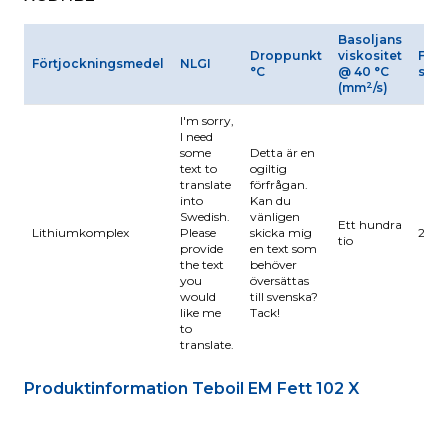
Basoljans
Droppunkt
viskositet
Fyrru
Förtjockningsmedel
NLGI
°C
@ 40 °C
svet
2
(mm
/s)
I'm sorry,
I need
some
Detta är en
text to
ogiltig
translate
förfrågan.
into
Kan du
Swedish.
vänligen
Ett hundra
Lithiumkomplex
Please
skicka mig
260
tio
provide
en text som
the text
behöver
you
översättas
would
till svenska?
like me
Tack!
to
translate.
Produktinformation Teboil EM Fett 102 X