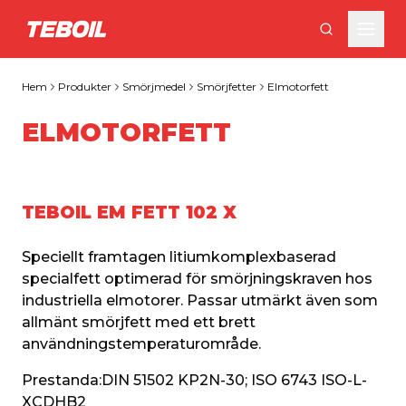
Gå till huvudinnehållet
Hem
Produkter
Smörjmedel
Smörjfetter
Elmotorfett
ELMOTORFETT
TEBOIL EM FETT 102 X
Speciellt framtagen litiumkomplexbaserad 
specialfett optimerad för smörjningskraven hos 
industriella elmotorer. Passar utmärkt även som 
allmänt smörjfett med ett brett 
användningstemperaturområde.
Prestanda:
DIN 51502 KP2N-30; ISO 6743 ISO-L-
XCDHB2