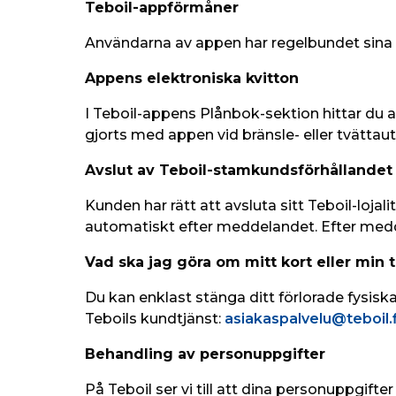
Teboil-appförmåner
Användarna av appen har regelbundet sina 
Appens elektroniska kvitton
I Teboil-appens Plånbok-sektion hittar du al
gjorts med appen vid bränsle- eller tvätta
Avslut av Teboil-stamkundsförhållandet
Kunden har rätt att avsluta sitt Teboil-loja
automatiskt efter meddelandet. Efter med
Vad ska jag göra om mitt kort eller min 
Du kan enklast stänga ditt förlorade fysisk
Teboils kundtjänst: 
asiakaspalvelu@teboil.f
Behandling av personuppgifter
På Teboil ser vi till att dina personuppgifter 