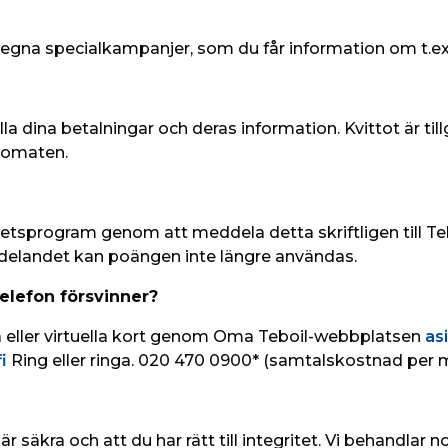
egna specialkampanjer, som du får information om t.e
la dina betalningar och deras information. Kvittot är til
utomaten.
litetsprogram genom att meddela detta skriftligen till T
delandet kan poängen inte längre användas.
telefon försvinner?
a eller virtuella kort genom Oma Teboil-webbplatsen 
asi
i
 Ring eller ringa. 020 470 0900* (samtalskostnad per m
är säkra och att du har rätt till integritet. Vi behandlar n