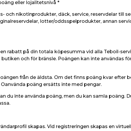
äng eller lojalitetsnivå *
- och nikotinprodukter, däck, service, reservdelar till ser
ginalreservdelar, lotter/oddsspelprodukter, annan service
en rabatt på din totala köpesumma vid alla Teboil-ser
 i butiken och för bränsle. Poängen kan inte användas f
ngen från de äldsta. Om det finns poäng kvar efter b
. Oanvända poäng ersätts inte med pengar.
kan du inte använda poäng, men du kan samla poäng. D
assa.
ndarprofil skapas. Vid registreringen skapas en virtuel