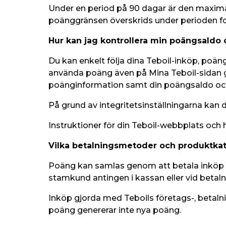
Under en period på 90 dagar är den maxim
poänggränsen överskrids under perioden fo
Hur kan jag kontrollera min poängsaldo o
Du kan enkelt följa dina Teboil-inköp, poän
använda poäng även på Mina Teboil-sidan ge
poänginformation samt din poängsaldo och 
På grund av integritetsinställningarna kan 
Instruktioner för din Teboil-webbplats och hu
Vilka betalningsmetoder och produktka
Poäng kan samlas genom att betala inköp m
stamkund antingen i kassan eller vid betaln
Inköp gjorda med Teboils företags-, betalni
poäng genererar inte nya poäng.  