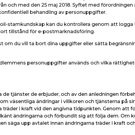
 från och med den 25 maj 2018. Syftet med förordningen
l konfidentiell behandling av personuppgifter.
eboil-stamkundskap kan du kontrollera genom att logga i
ort tillstånd för e-postmarknadsföring.
st om du vill ta bort dina uppgifter eller sätta begränsn
medlemmens personuppgifter används och vilka rättigh
a de tjänster de erbjuder, och av den anledningen förbehå
 om väsentliga ändringar i villkoren och tjänsterna på si
 träder i kraft vid den angivna tidpunkten. Genom att fo
odkänt ändringarna och förbundit sig att följa dem. Om 
igen säga upp avtalet innan ändringarna träder i kraft oc