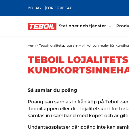
BOLAG
FÖR FÖRETAG
GÅ TILL HUVUDINNEHÅLLET
Stationer och tjänster
Produ
Hem
Teboil lojalitetsprogram – villkor och regler för kundk
TEBOIL LOJALITET
KUNDKORTSINNEH
Så samlar du poäng
Poäng kan samlas in från köp på 
Teboil-se
Teboil-appen eller ditt lojalitetskort för be
samlas in i samband med köpet och är gilt
Undantagsplatser där poäng inte kan samlas