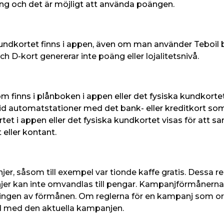
äng och det är möjligt att använda poängen.
dkortet finns i appen, även om man använder Teboil beta
h D-kort genererar inte poäng eller lojalitetsnivå.
 finns i plånboken i appen eller det fysiska kundkortet
id automatstationer med det bank- eller kreditkort som
et i appen eller det fysiska kundkortet visas för att sa
 eller kontant.
er, såsom till exempel var tionde kaffe gratis. Dessa re
r kan inte omvandlas till pengar. Kampanjförmånerna 
mlingen av förmånen. Om reglerna för en kampanj som ord
d med den aktuella kampanjen.