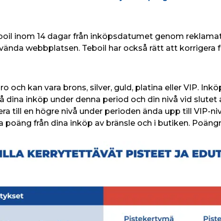
Teboil inom 14 dagar från inköpsdatumet genom reklamat
ända webbplatsen. Teboil har också rätt att korrigera 
o och kan vara brons, silver, guld, platina eller VIP. In
på dina inköp under denna period och din nivå vid slutet
era till en högre nivå under perioden ända upp till VIP-
a poäng från dina inköp av bränsle och i butiken. Poäng