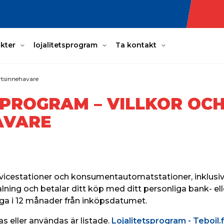
kter
lojalitetsprogram
Ta kontakt
ortsinnehavare
SPROGRAM – VILLKOR OCH
AVARE
rvicestationer och konsumentautomatstationer, inklusiv
talning och betalar ditt köp med ditt personliga bank- el
iga i 12 månader från inköpsdatumet.
 eller användas är listade. 
Lojalitetsprogram - Teboil.f