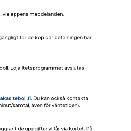
x. via appens meddelanden.
lgängligt för de köp där betalningen har 
eboil. Lojalitetsprogrammet avslutas 
akas.teboil.fi
. Du kan också kontakta 
inut/samtal, även för väntetiden).
oggrant de uppgifter vi får via kortet. På 