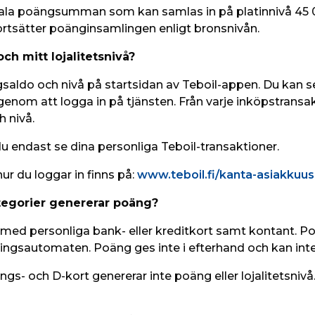
ala poängsumman som kan samlas in på platinnivå 45 
rtsätter poänginsamlingen enligt bronsnivån. 
ch mitt lojalitetsnivå?
gsaldo och nivå på startsidan av Teboil-appen. Du kan 
nom att logga in på tjänsten. Från varje inköpstransa
nivå.   
du endast se dina personliga Teboil-transaktioner. 
r du loggar in finns på: 
www.teboil.fi/kanta-asiakkuus
tegorier genererar poäng?
ed personliga bank- eller kreditkort samt kontant. Poä
ingsautomaten. Poäng ges inte i efterhand och kan inte 
ngs- och D-kort genererar inte poäng eller lojalitetsniv