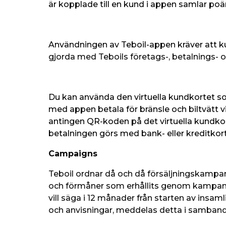
är kopplade till en kund i appen samlar po
Användningen av Teboil-appen kräver att kun
gjorda med Teboils företags-, betalnings- oc
Du kan använda den virtuella kundkortet som
med appen betala för bränsle och biltvätt v
antingen QR-koden på det virtuella kundkort
betalningen görs med bank- eller kreditkort
Campaigns
Teboil ordnar då och då försäljningskampanj
och förmåner som erhållits genom kampanje
vill säga i 12 månader från starten av insa
och anvisningar, meddelas detta i samban