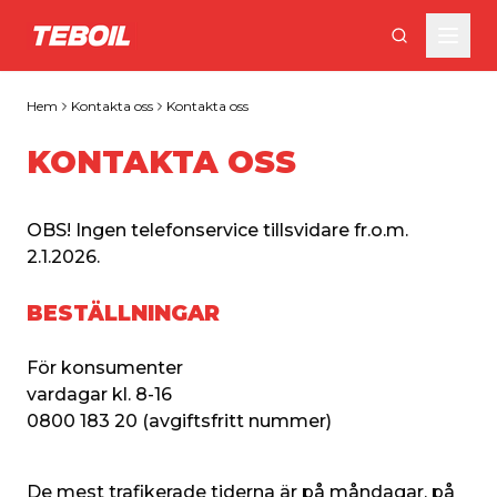
Gå till huvudinnehållet
Hem
Kontakta oss
Kontakta oss
KONTAKTA OSS
OBS! Ingen telefonservice tillsvidare fr.o.m. 
2.1.2026.
BESTÄLLNINGAR
För konsumenter
vardagar kl. 8-16
0800 183 20 (avgiftsfritt nummer)
De mest trafikerade tiderna är på måndagar, på 