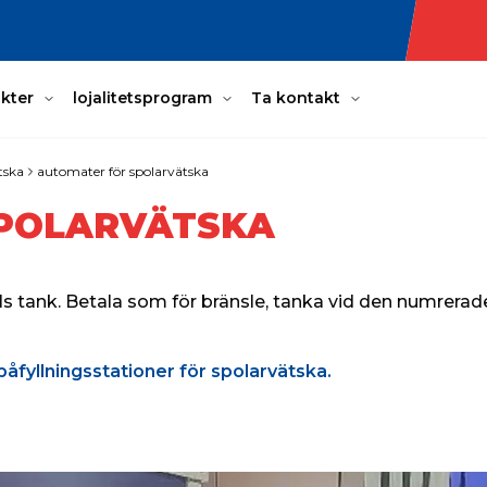
kter
lojalitetsprogram
Ta kontakt
tska
automater för spolarvätska
POLARVÄTSKA
ils tank. Betala som för bränsle, tanka vid den numrer
påfyllningsstationer för spolarvätska.