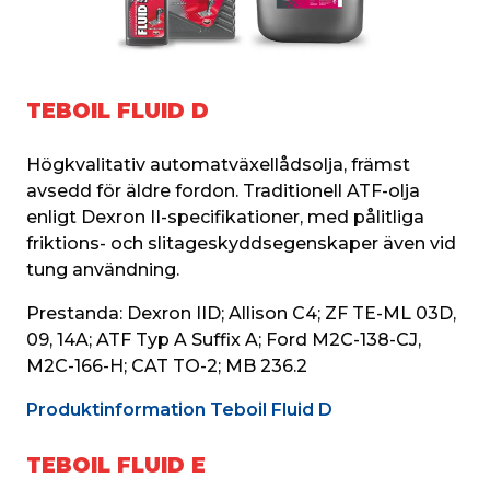
TEBOIL FLUID D
Högkvalitativ automatväxellådsolja, främst 
avsedd för äldre fordon. Traditionell ATF-olja 
enligt Dexron II-specifikationer, med pålitliga 
friktions- och slitageskyddsegenskaper även vid 
tung användning.
Prestanda: Dexron IID; Allison C4; ZF TE-ML 03D, 
09, 14A; ATF Typ A Suffix A; Ford M2C-138-CJ, 
M2C-166-H; CAT TO-2; MB 236.2
Produktinformation Teboil Fluid D
TEBOIL FLUID E