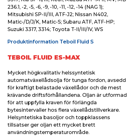
236.1, -2, -5, -6, -9, -10, -11, -12, -14 (NAG 1); 
Mitsubishi SP-II/III, ATF-J2; Nissan N402, 
Matic-/D/J/K, Matic-S; Subaru ATF, ATF-HP; 
Suzuki 3317, 3314; Toyota T-II/III/IV, WS
Produktinformation Teboil Fluid S
TEBOIL FLUID ES-MAX
Mycket högkvalitativ helssyntetisk 
automatväxellådsolja för tunga fordon, avsedd 
för kraftigt belastade växellådor och de mest 
krävande driftsförhållandena. Oljan är utformad 
för att uppfylla kraven för förlängda 
bytesintervaller hos flera växellådstillverkare. 
Helsyntetiska basoljor och toppklassens 
tillsatser ger oljan ett mycket brett 
användningstemperaturområde.