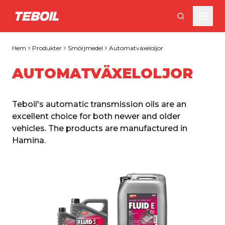
Gå till huvudinnehållet
Hem
Produkter
Smörjmedel
Automatväxeloljor
AUTOMATVÄXELOLJOR
Teboil's automatic transmission oils are an 
excellent choice for both newer and older 
vehicles. The products are manufactured in 
Hamina.