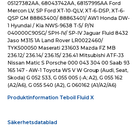
05127382AA, 68043742AA, 68157995AA Ford 
Mercon LV, SP Ford XT-10-QLV, XT-6-DSP, XT-6-
QSP GM 88863400/ 88863401/ AW1 Honda DW-
1 Hyundai / Kia NWS-9638 T-5/ P/N 
040000C90SG/ SPH-IV/ SP-IV Jaguar Fluid 8432 
Jaso M315 1A Land Rover LR0022460/ 
TYK500050 Maserati 231603 Mazda FZ MB 
236.12/ 236.14/ 236.15/ 236.41 Mitsubishi ATF-J3 
Nissan Matic S Porsche 000 043 304 00 Saab 93 
165 147 - AW-1 Toyota WS V W Group (Audi, Seat, 
Skoda) G 052 533, G 055 005 (-A; A2), G 055 162 
(A2/A6), G 055 540 (A2), G 060162 (A1/A2/A6)
Produktinformation Teboil Fluid X
Säkerhetsdatablad