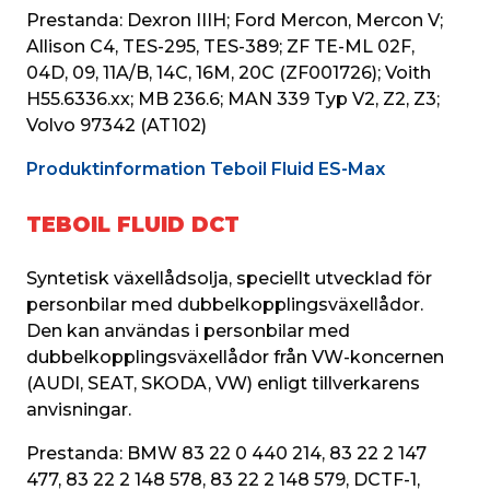
Prestanda: Dexron IIIH; Ford Mercon, Mercon V; 
Allison C4, TES-295, TES-389; ZF TE-ML 02F, 
04D, 09, 11A/B, 14C, 16M, 20C (ZF001726); Voith 
H55.6336.xx; MB 236.6; MAN 339 Typ V2, Z2, Z3; 
Volvo 97342 (AT102)
Produktinformation Teboil Fluid ES-Max
TEBOIL FLUID DCT
Syntetisk växellådsolja, speciellt utvecklad för 
personbilar med dubbelkopplingsväxellådor. 
Den kan användas i personbilar med 
dubbelkopplingsväxellådor från VW-koncernen 
(AUDI, SEAT, SKODA, VW) enligt tillverkarens 
anvisningar.
Prestanda: BMW 83 22 0 440 214, 83 22 2 147 
477, 83 22 2 148 578, 83 22 2 148 579, DCTF-1, 