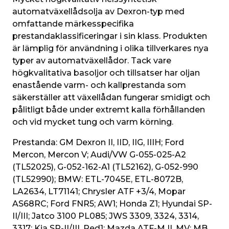
automatväxellådsolja av Dexron-typ med 
omfattande märkesspecifika 
prestandaklassificeringar i sin klass. Produkten 
är lämplig för användning i olika tillverkares nya 
typer av automatväxellådor. Tack vare 
högkvalitativa basoljor och tillsatser har oljan 
enastående varm- och kallprestanda som 
säkerställer att växellådan fungerar smidigt och 
pålitligt både under extremt kalla förhållanden 
och vid mycket tung och varm körning.
Prestanda: GM Dexron II, IID, IIG, IIIH; Ford 
Mercon, Mercon V; Audi/VW G-055-025-A2 
(TL52025), G-052-162-A1 (TL52162), G-052-990 
(TL52990); BMW: ETL-7045E, ETL-8072B, 
LA2634, LT71141; Chrysler ATF +3/4, Mopar 
AS68RC; Ford FNR5; AW1; Honda Z1; Hyundai SP-
II/III; Jatco 3100 PL085; JWS 3309, 3324, 3314, 
3317; Kia SP-II/III, Red1; Mazda ATF-M II, MV; MB 