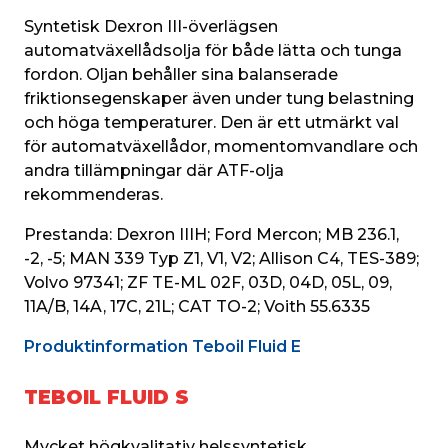
Syntetisk Dexron III-överlägsen 
automatväxellådsolja för både lätta och tunga 
fordon. Oljan behåller sina balanserade 
friktionsegenskaper även under tung belastning 
och höga temperaturer. Den är ett utmärkt val 
för automatväxellådor, momentomvandlare och 
andra tillämpningar där ATF-olja 
rekommenderas.
Prestanda: Dexron IIIH; Ford Mercon; MB 236.1, 
-2, -5; MAN 339 Typ Z1, V1, V2; Allison C4, TES-389; 
Volvo 97341; ZF TE-ML 02F, 03D, 04D, 05L, 09, 
11A/B, 14A, 17C, 21L; CAT TO-2; Voith 55.6335
Produktinformation Teboil Fluid E
TEBOIL FLUID S
Mycket högkvalitativ helssyntetisk 