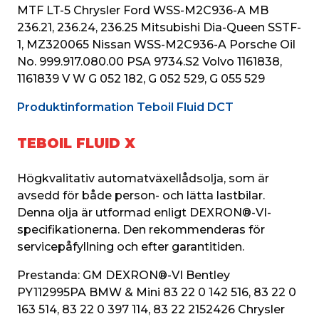
MTF LT-5 Chrysler Ford WSS-M2C936-A MB 
236.21, 236.24, 236.25 Mitsubishi Dia-Queen SSTF-
1, MZ320065 Nissan WSS-M2C936-A Porsche Oil 
No. 999.917.080.00 PSA 9734.S2 Volvo 1161838, 
1161839 V W G 052 182, G 052 529, G 055 529
Produktinformation Teboil Fluid DCT
TEBOIL FLUID X
Högkvalitativ automatväxellådsolja, som är 
avsedd för både person- och lätta lastbilar. 
Denna olja är utformad enligt DEXRON®-VI-
specifikationerna. Den rekommenderas för 
servicepåfyllning och efter garantitiden.
Prestanda: GM DEXRON®-VI Bentley 
PY112995PA BMW & Mini 83 22 0 142 516, 83 22 0 
163 514, 83 22 0 397 114, 83 22 2152426 Chrysler 