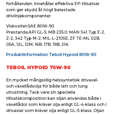
förhållanden. Innehåller effektiva EP-tillsatser 
som ger skydd åt högt belastade 
drivlinjekomponenter.
Viskositet:
SAE 80W-90
Prestanda:
API GL-5; MB 235.0; MAN 341 Typ E-2, 
Z-2, 342 Typ M-2; MIL-L-2105E; ZF TE-ML 02B, 
05A, 12L, 12M, 16B, 17B, 19B, 21A
Produktinformation Teboil Hypoid 80W-90
TEBOIL HYPOID 75W-90
En mycket mångsidig helssyntetisk drivaxel- 
och växellådsolja för både lätt och tung 
utrustning. Tack vare sin speciella 
tillsatskomposition kan oljan användas både i 
växellådor som kräver olja enligt GL-4-klass och i 
drivaxlar som kräver olja enligt GL-5-klass. Oljan 