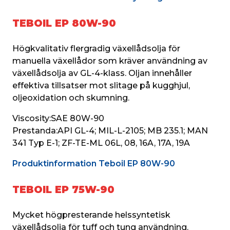
TEBOIL EP 80W-90
Högkvalitativ flergradig växellådsolja för 
manuella växellådor som kräver användning av 
växellådsolja av GL-4-klass. Oljan innehåller 
effektiva tillsatser mot slitage på kugghjul, 
oljeoxidation och skumning.
Viscosity:
SAE 80W-90
Prestanda:
API GL-4; MIL-L-2105; MB 235.1; MAN 
341 Typ E-1; ZF-TE-ML 06L, 08, 16A, 17A, 19A
Produktinformation Teboil EP 80W-90
TEBOIL EP 75W-90
Mycket högpresterande helssyntetisk 
växellådsolja för tuff och tung användning. 