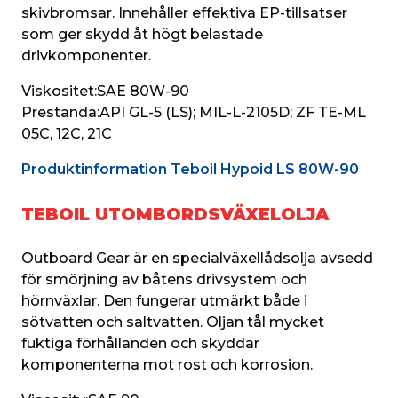
skivbromsar. Innehåller effektiva EP-tillsatser 
som ger skydd åt högt belastade 
drivkomponenter.
Viskositet:
SAE 80W-90
Prestanda:
API GL-5 (LS); MIL-L-2105D; ZF TE-ML 
05C, 12C, 21C
Produktinformation Teboil Hypoid LS 80W-90
TEBOIL UTOMBORDSVÄXELOLJA
Outboard Gear är en specialväxellådsolja avsedd 
för smörjning av båtens drivsystem och 
hörnväxlar. Den fungerar utmärkt både i 
sötvatten och saltvatten. Oljan tål mycket 
fuktiga förhållanden och skyddar 
komponenterna mot rost och korrosion.