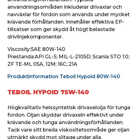
användningsområden inkluderar drivaxlar och 
navväxlar för fordon som används under mycket 
krävande förhållanden. Innehåller effektiva EP-
tillsatser som ger skydd åt högt belastade 
drivlinjekomponenter.
Viscosity:
SAE 80W-140
Prestanda:
API GL-5; MIL-L-2105D; Scania STO 1:0; 
ZF TE-ML 05A, 12M; 16C; 21A
Produktinformation Teboil Hypoid 80W-140
TEBOIL HYPOID 75W-140
Högkvalitativ helssyntetisk drivaxelolja för tunga 
fordon. Oljan skyddar drivaxeln effektivt under 
krävande och tunga användningsförhållanden. 
Tack vare sitt breda viskositetsområde ger oljan 
utmärkt skydd mot slitage under alla 