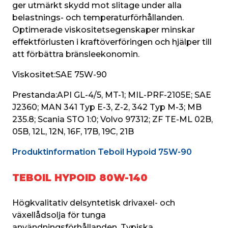
ger utmärkt skydd mot slitage under alla 
belastnings- och temperaturförhållanden. 
Optimerade viskositetsegenskaper minskar 
effektförlusten i kraftöverföringen och hjälper till 
att förbättra bränsleekonomin.
Viskositet:
SAE 75W-90
Prestanda:
API GL-4/5, MT-1; MIL-PRF-2105E; SAE 
J2360; MAN 341 Typ E-3, Z-2, 342 Typ M-3; MB 
235.8; Scania STO 1:0; Volvo 97312; ZF TE-ML 02B, 
05B, 12L, 12N, 16F, 17B, 19C, 21B
Produktinformation Teboil Hypoid 75W-90
TEBOIL HYPOID 80W-140
Högkvalitativ delsyntetisk drivaxel- och 
växellådsolja för tunga 
användningsförhållanden. Typiska 