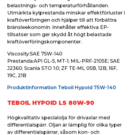
belastnings- och temperaturförhållanden. 
Utmärkta kylprestanda minskar effektförluster i 
kraftöverföringen och hjälper till att förbättra 
bränsleekonomin. Innehåller effektiva EP-
tillsatser som ger skydd åt högt belastade 
kraftöverföringskomponenter.
Viscosity:
SAE 75W-140
Prestanda:
API GL-5, MT-1; MIL-PRF-2105E; SAE 
J2360; Scania STO 1:0; ZF TE-ML 05B, 12B, 16F, 
19C, 21B
Produktinformation Teboil Hypoid 75W-140
TEBOIL HYPOID LS 80W-90
Högkvalitativ specialolja för drivaxlar med 
differentialspärr. Oljan är lämplig för olika typer 
av differentialspärrar, såsom kon- och 