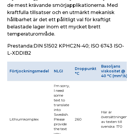
de mest krävande smörjapplikationerna. Med 
kraftfulla tillsatser och en utmärkt mekanisk 
hållbarhet är det ett pålitligt val för kraftigt 
belastade lager inom ett mycket brett 
temperaturområde.
Prestanda:
DIN 51502 KPHC2N-40; ISO 6743 ISO-
L-XDDIB2
Basoljans
Droppunkt
F
Förtjockningsmedel
NLGI
viskositet @
°C
2
40 °C (mm
/s)
I'm sorry,
I need
some
text to
translate
into
Här är
Swedish.
översättningen
Lithiumkomplex
Please
260
av texten till
provide
svenska: 170
the text
you