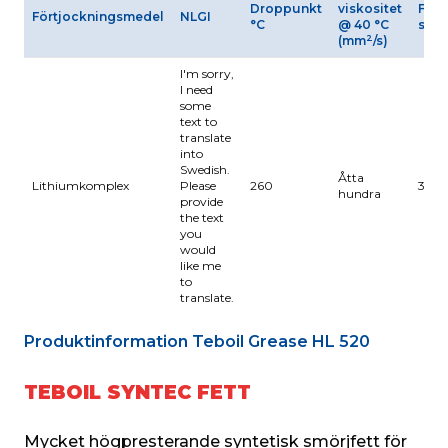
Droppunkt
viskositet
Fyrru
Förtjockningsmedel
NLGI
°C
@ 40 °C
svet
2
(mm
/s)
I'm sorry,
I need
some
text to
translate
into
Swedish.
Åtta
Lithiumkomplex
Please
260
320
hundra
provide
the text
you
would
like me
to
translate.
Produktinformation Teboil Grease HL 520
TEBOIL SYNTEC FETT
Mycket högpresterande syntetisk smörjfett för 