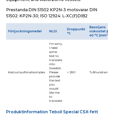
Prestanda:
DIN 51502 KP2N-3 motsvarar DIN 
51502: KP2N-30; ISO 12924: L-XC(F)DIB2
Basoljans
Droppunkt
Förtjockningsmedel
NLGI
viskositet @
°C
2
40 °C (mm
/s)
I'm sorry,
I need
some
text to
translate
into
Swedish.
Kalciumsulfonatkomplex
Please
> 280
Tvåhundranittio
provide
the text
you
would
like me
to
translate.
Produktinformation Teboil Special CSX-fett