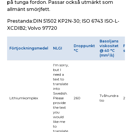
på tunga fordon. Passar också utmärkt som 
allmänt smörjfett.
Prestanda:
DIN 51502 KP2N-30; ISO 6743 ISO-L-
XCDIB2; Volvo 97720
Basoljans
Droppunkt
viskositet
Fyrru
Förtjockningsmedel
NLGI
°C
@ 40 °C
svet
2
(mm
/s)
I'm sorry,
but I
need a
text to
translate
into
Swedish.
Tvåhundra
Lithiumkomplex
Please
260
280
tio
provide
the text
you
would
like me
to
translate.