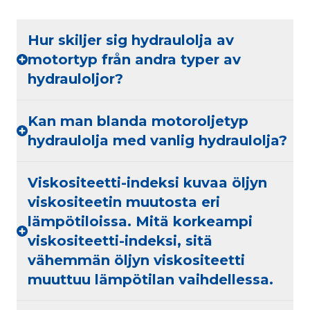
Hur skiljer sig hydraulolja av
motortyp från andra typer av
hydrauloljor?
Kan man blanda motoroljetyp
hydraulolja med vanlig hydraulolja?
Viskositeetti-indeksi kuvaa öljyn
viskositeetin muutosta eri
lämpötiloissa. Mitä korkeampi
viskositeetti-indeksi, sitä
vähemmän öljyn viskositeetti
muuttuu lämpötilan vaihdellessa.