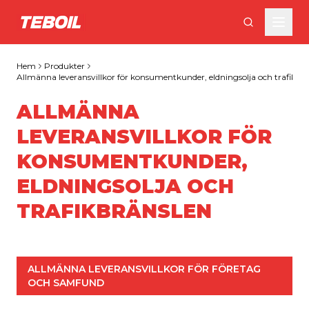
Gå till huvudinnehållet
Hem
Produkter
Allmänna leveransvillkor för konsumentkunder, eldningsolja och trafikbr
ALLMÄNNA
LEVERANSVILLKOR FÖR
KONSUMENTKUNDER,
ELDNINGSOLJA OCH
TRAFIKBRÄNSLEN
ALLMÄNNA LEVERANSVILLKOR FÖR FÖRETAG 
OCH SAMFUND