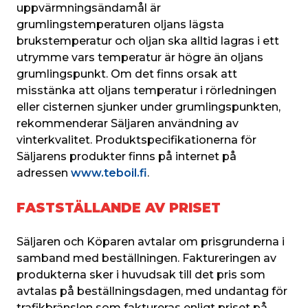
uppvärmningsändamål är 
grumlingstemperaturen oljans lägsta 
brukstemperatur och oljan ska alltid lagras i ett 
utrymme vars temperatur är högre än oljans 
grumlingspunkt. Om det finns orsak att 
misstänka att oljans temperatur i rörledningen 
eller cisternen sjunker under grumlingspunkten, 
rekommenderar Säljaren användning av 
vinterkvalitet. Produktspecifikationerna för 
Säljarens produkter finns på internet på 
adressen 
www.teboil.fi
.
FASTSTÄLLANDE AV PRISET
Säljaren och Köparen avtalar om prisgrunderna i 
samband med beställningen. Faktureringen av 
produkterna sker i huvudsak till det pris som 
avtalas på beställningsdagen, med undantag för 
trafikbränslen som faktureras enligt priset på 