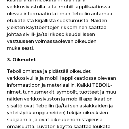
verkkosivustolla ja tai mobiili applikaatiossa 
olevaa informaatiota ilman Teboilin antamaa 
etukäteistä kirjallista suostumusta. Näiden 
yleisten käyttöehtojen rikkominen saattaa 
johtaa siviili- ja/tai rikosoikeudelliseen 
vastuuseen voimassaolevan oikeuden 
mukaisesti. 
3. Oikeudet
Teboil omistaa ja pidättää oikeudet 
verkkosivuilla ja mobiili applikaatiossa olevaan 
informaatioon ja materiaaliin. Kaikki TEBOIL-
nimet, tunnusmerkit, symbolit, tuotteet ja muu 
näiden verkkosivuston ja mobiili applikaation 
sisältö ovat Teboilin (ja/tai sen asiakkaiden ja 
yhteistyökumppaneiden) tekijänoikeuksien 
suojaamia, ja ovat oikeudenomistajiensa 
omaisuutta. Luvaton käyttö saattaa loukata 