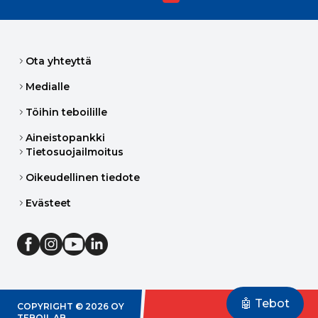
Ota yhteyttä
Medialle
Töihin teboilille
Aineistopankki
Tietosuojailmoitus
Oikeudellinen tiedote
Evästeet
🤖 Tebot
COPYRIGHT ©
2026
OY
TEBOIL AB