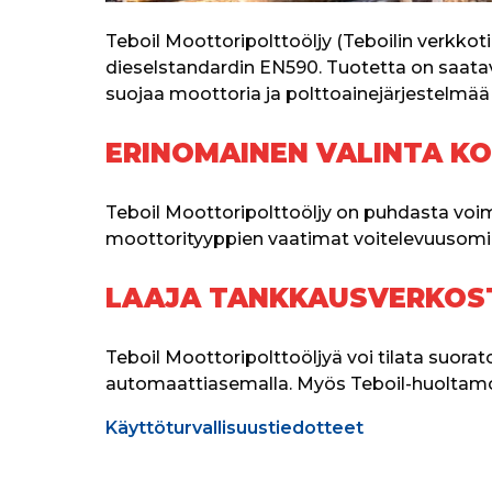
Teboil Moottoripolttoöljy (Teboilin verkkot
dieselstandardin EN590. Tuotetta on saatava
suojaa moottoria ja polttoainejärjestelmä
ERINOMAINEN VALINTA K
Teboil Moottoripolttoöljy on puhdasta voim
moottorityyppien vaatimat voitelevuusomi
LAAJA TANKKAUSVERKOST
Teboil Moottoripolttoöljyä voi tilata suora
automaattiasemalla. Myös Teboil-huoltamo
Käyttöturvallisuustiedotteet