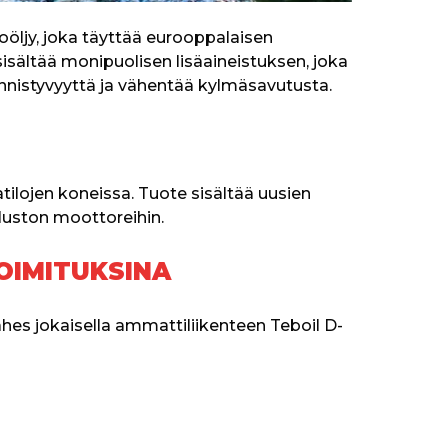
öljy, joka täyttää eurooppalaisen 
isältää monipuolisen lisäaineistuksen, joka 
nnistyvyyttä ja vähentää kylmäsavutusta.
lojen koneissa. Tuote sisältää uusien 
uston moottoreihin.
OIMITUKSINA
ähes jokaisella ammattiliikenteen Teboil D-