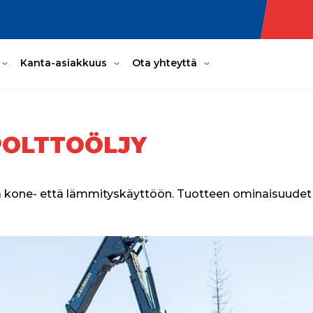
Kanta-asiakkuus
Ota yhteyttä
POLTTOÖLJY
ä kone- että lämmityskäyttöön. Tuotteen ominaisuudet on