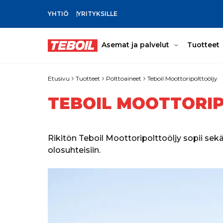
YHTIÖ
YRITYKSILLE
SIIRRY PÄÄSISÄLTÖÖN
Asemat ja palvelut
Tuotteet
Etusivu
Tuotteet
Polttoaineet
Teboil Moottoripolttoöljy
TEBOIL MOOTTORI
Rikitön Teboil Moottoripolttoöljy sopii sek
olosuhteisiin.