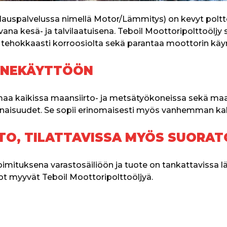
ilauspalvelussa nimellä Motor/Lämmitys) on kevyt poltto
na kesä- ja talvilaatuisena. Teboil Moottoripolttoöljy s
ä tehokkaasti korroosiolta sekä parantaa moottorin käy
ONEKÄYTTÖÖN
aa kaikissa maansiirto- ja metsätyökoneissa sekä maati
naisuudet. Se sopii erinomaisesti myös vanhemman kal
O, TILATTAVISSA MYÖS SUORAT
toimituksena varastosäiliöön ja tuote on tankattavissa l
t myyvät Teboil Moottoripolttoöljyä.