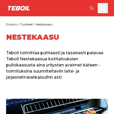
Siirry pääsisältöön
Etusivu
Tuotteet
Nestekaasu
NESTEKAASU
Teboil toimittaa puhtaasti ja tasaisesti palavaa 
Teboil Nestekaasua kotitalouksien 
pullokaasusta aina yritysten avaimet käteen -
toimituksina suunniteltaviin laite- ja 
järjestelmäratkaisuihin asti.