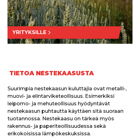
YRITYKSILLE
TIETOA NESTEKAASUSTA
Suurimpia nestekaasun kuluttajia ovat metalli-, 
muovi- ja elintarviketeollisuus. Esimerkiksi 
leipomo- ja mehuteollisuus hyödyntävät 
nestekaasun puhtautta käyttäen sitä suoraan 
tuotannossa. Nestekaasu on tärkeä myös 
rakennus- ja paperiteollisuudessa sekä 
erikokoisissa lämpökeskuksissa. 