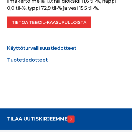
ilmakertoimella 1,0: hiilidioksidi 11,6 til-%, happi 
0,0 til-%, typpi 72,9 til-% ja vesi 15,5 til-%.
TIETOA TEBOIL-KAASUPULLOISTA
Käyttöturvallisuustiedotteet
Tuotetiedotteet
TILAA UUTISKIRJEEMME