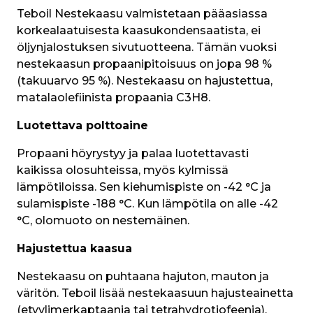
Teboil Nestekaasu valmistetaan pääasiassa 
korkealaatuisesta kaasukondensaatista, ei 
öljynjalostuksen sivutuotteena. Tämän vuoksi 
nestekaasun propaanipitoisuus on jopa 98 % 
(takuuarvo 95 %). Nestekaasu on hajustettua, 
matalaolefiinista propaania C3H8.
Luotettava polttoaine
Propaani höyrystyy ja palaa luotettavasti 
kaikissa olosuhteissa, myös kylmissä 
lämpötiloissa. Sen kiehumispiste on -42 °C ja 
sulamispiste -188 °C. Kun lämpötila on alle -42 
°C, olomuoto on nestemäinen.
Hajustettua kaasua
Nestekaasu on puhtaana hajuton, mauton ja 
väritön. Teboil lisää nestekaasuun hajusteainetta 
(etyylimerkaptaania tai tetrahydrotiofeenia), 