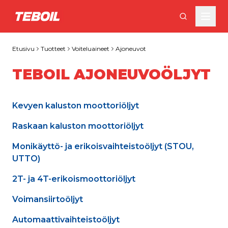
Siirry pääsisältöön
Etusivu
Tuotteet
Voiteluaineet
Ajoneuvot
TEBOIL AJONEUVOÖLJYT
Kevyen kaluston moottoriöljyt
Raskaan kaluston moottoriöljyt
Monikäyttö- ja erikoisvaihteistoöljyt (STOU, 
UTTO)
2T- ja 4T-erikoismoottoriöljyt
Voimansiirtoöljyt
Automaattivaihteistoöljyt