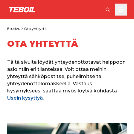
Siirry pääsisältöön
Etusivu
Ota yhteyttä
OTA YHTEYTTÄ
Tältä sivulta löydät yhteydenottotavat helppoon 
asiointiin eri tilanteissa. Voit ottaa meihin 
yhteyttä sähköpostitse, puhelimitse tai 
yhteydenottolomakkeella. Vastaus 
kysymykseesi saattaa myös löytyä kohdasta 
Usein kysyttyä
.  