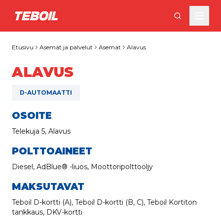
Siirry pääsisältöön
Etusivu
Asemat ja palvelut
Asemat
Alavus
ALAVUS
D-AUTOMAATTI
OSOITE
Telekuja 5, Alavus
POLTTOAINEET
Diesel, AdBlue® -liuos, Moottoripolttoöljy
MAKSUTAVAT
Teboil D-kortti (A), Teboil D-kortti (B, C), Teboil Kortiton
tankkaus, DKV-kortti