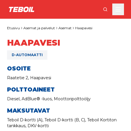
Siirry pääsisältöön
Etusivu
Asemat ja palvelut
Asemat
Haapavesi
HAAPAVESI
D-AUTOMAATTI
OSOITE
Raatetie 2, Haapavesi
POLTTOAINEET
Diesel, AdBlue® -liuos, Moottoripolttoöljy
MAKSUTAVAT
Teboil D-kortti (A), Teboil D-kortti (B, C), Teboil Kortiton
tankkaus, DKV-kortti