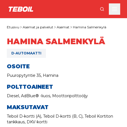
Siirry pääsisältöön
Etusivu
Asemat ja palvelut
Asemat
Hamina Salmenkylä
HAMINA SALMENKYLÄ
D-AUTOMAATTI
OSOITE
Puuropytyntie 35, Hamina
POLTTOAINEET
Diesel, AdBlue® -liuos, Moottoripolttoöljy
MAKSUTAVAT
Teboil D-kortti (A), Teboil D-kortti (B, C), Teboil Kortiton
tankkaus, DKV-kortti