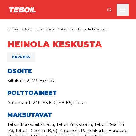
Siirry pääsisältöön
Etusivu
Asemat ja palvelut
Asemat
Heinola Keskusta
HEINOLA KESKUSTA
EXPRESS
OSOITE
Siltakatu 21-23, Heinola
POLTTOAINEET
Automaatti 24h, 95 E10, 98 E5, Diesel
MAKSUTAVAT
Teboil Maksuaikakortti, Teboil Yrityskortti, Teboil D-kortti
(A), Teboil D-kortti (B, C), Käteinen, Pankkikortti, Eurocard,