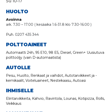
Su
10-17
HUOLTO
Avoinna
ark. 7.30 – 17.00 ( kesäaika 1.6-31.8 klo 7:30-16:00 )
Puh. 
0207 435 344
POLTTOAINEET
Automaatti 24h, 95 E10, 98 E5, Diesel, Green+ Uusiutuva
polttoöljy (vain D-automaatista)
AUTOLLE
Pesu, Huolto, Renkaat ja vaihdot, Autotarvikkeet ja -
kemikaalit, Voiteluaineet, Nestekaasu, Autoasi
IHMISELLE
Elintarvikkeita, Kahvio, Ravintola, Lounas, Kotipizza, Rolls,
Veikkaus