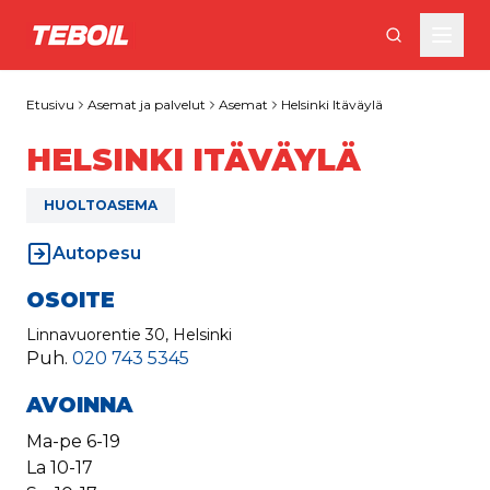
Siirry pääsisältöön
Etusivu
Asemat ja palvelut
Asemat
Helsinki Itäväylä
HELSINKI ITÄVÄYLÄ
HUOLTOASEMA
Autopesu
OSOITE
Linnavuorentie 30, Helsinki
Puh.
020 743 5345
AVOINNA
Ma-pe
6-19
La
10-17