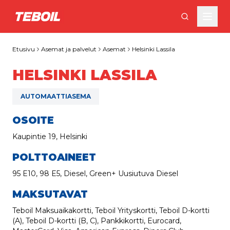
Siirry pääsisältöön
Etusivu
Asemat ja palvelut
Asemat
Helsinki Lassila
HELSINKI LASSILA
AUTOMAATTIASEMA
OSOITE
Kaupintie 19, Helsinki
POLTTOAINEET
95 E10, 98 E5, Diesel, Green+ Uusiutuva Diesel
MAKSUTAVAT
Teboil Maksuaikakortti, Teboil Yrityskortti, Teboil D-kortti
(A), Teboil D-kortti (B, C), Pankkikortti, Eurocard,