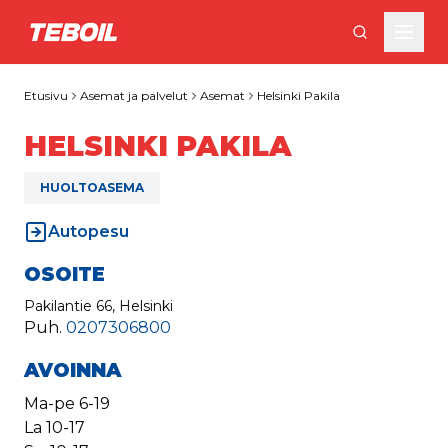
Siirry pääsisältöön
Etusivu
Asemat ja palvelut
Asemat
Helsinki Pakila
HELSINKI PAKILA
HUOLTOASEMA
Autopesu
OSOITE
Pakilantie 66, Helsinki
Puh.
0207306800
AVOINNA
Ma-pe
6-19
La
10-17