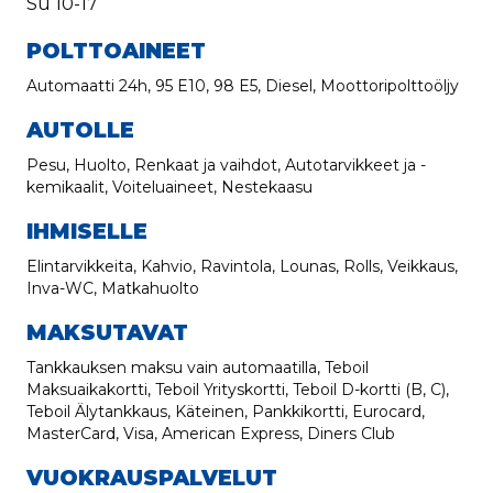
Su
10-17
POLTTOAINEET
Automaatti 24h, 95 E10, 98 E5, Diesel, Moottoripolttoöljy
AUTOLLE
Pesu, Huolto, Renkaat ja vaihdot, Autotarvikkeet ja -
kemikaalit, Voiteluaineet, Nestekaasu
IHMISELLE
Elintarvikkeita, Kahvio, Ravintola, Lounas, Rolls, Veikkaus,
Inva-WC, Matkahuolto
MAKSUTAVAT
Tankkauksen maksu vain automaatilla, Teboil
Maksuaikakortti, Teboil Yrityskortti, Teboil D-kortti (B, C),
Teboil Älytankkaus, Käteinen, Pankkikortti, Eurocard,
MasterCard, Visa, American Express, Diners Club
VUOKRAUSPALVELUT