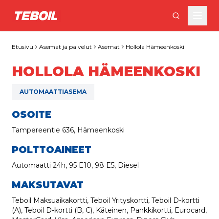
Siirry pääsisältöön
Etusivu
Asemat ja palvelut
Asemat
Hollola Hämeenkoski
HOLLOLA HÄMEENKOSKI
AUTOMAATTIASEMA
OSOITE
Tampereentie 636, Hämeenkoski
POLTTOAINEET
Automaatti 24h, 95 E10, 98 E5, Diesel
MAKSUTAVAT
Teboil Maksuaikakortti, Teboil Yrityskortti, Teboil D-kortti
(A), Teboil D-kortti (B, C), Käteinen, Pankkikortti, Eurocard,