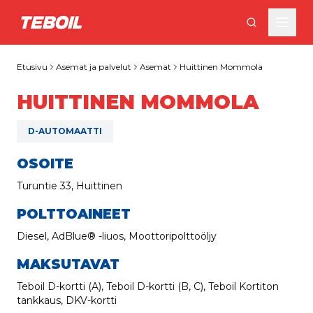
Siirry pääsisältöön
Etusivu
Asemat ja palvelut
Asemat
Huittinen Mommola
HUITTINEN MOMMOLA
D-AUTOMAATTI
OSOITE
Turuntie 33, Huittinen
POLTTOAINEET
Diesel, AdBlue® -liuos, Moottoripolttoöljy
MAKSUTAVAT
Teboil D-kortti (A), Teboil D-kortti (B, C), Teboil Kortiton
tankkaus, DKV-kortti