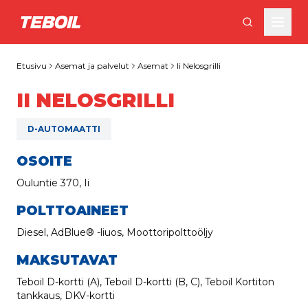
Siirry pääsisältöön
Etusivu
Asemat ja palvelut
Asemat
Ii Nelosgrilli
II NELOSGRILLI
D-AUTOMAATTI
OSOITE
Ouluntie 370, Ii
POLTTOAINEET
Diesel, AdBlue® -liuos, Moottoripolttoöljy
MAKSUTAVAT
Teboil D-kortti (A), Teboil D-kortti (B, C), Teboil Kortiton
tankkaus, DKV-kortti