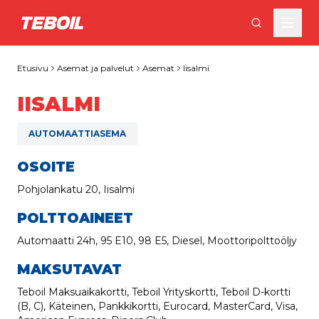
Siirry pääsisältöön
Etusivu
Asemat ja palvelut
Asemat
Iisalmi
IISALMI
AUTOMAATTIASEMA
OSOITE
Pohjolankatu 20, Iisalmi
POLTTOAINEET
Automaatti 24h, 95 E10, 98 E5, Diesel, Moottoripolttoöljy
MAKSUTAVAT
Teboil Maksuaikakortti, Teboil Yrityskortti, Teboil D-kortti
(B, C), Käteinen, Pankkikortti, Eurocard, MasterCard, Visa,