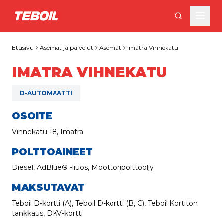
Siirry pääsisältöön
Etusivu
Asemat ja palvelut
Asemat
Imatra Vihnekatu
IMATRA VIHNEKATU
D-AUTOMAATTI
OSOITE
Vihnekatu 18, Imatra
POLTTOAINEET
Diesel, AdBlue® -liuos, Moottoripolttoöljy
MAKSUTAVAT
Teboil D-kortti (A), Teboil D-kortti (B, C), Teboil Kortiton
tankkaus, DKV-kortti