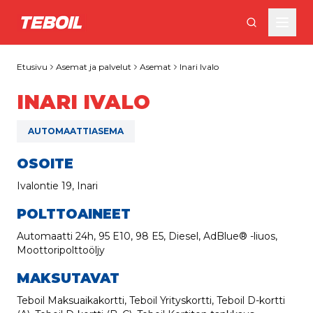
Siirry pääsisältöön
Etusivu
Asemat ja palvelut
Asemat
Inari Ivalo
INARI IVALO
AUTOMAATTIASEMA
OSOITE
Ivalontie 19, Inari
POLTTOAINEET
Automaatti 24h, 95 E10, 98 E5, Diesel, AdBlue® -liuos,
Moottoripolttoöljy
MAKSUTAVAT
Teboil Maksuaikakortti, Teboil Yrityskortti, Teboil D-kortti