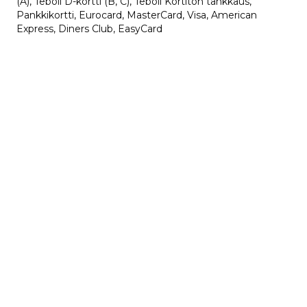
(A), Teboil D-kortti (B, C), Teboil Kortiton tankkaus,
Pankkikortti, Eurocard, MasterCard, Visa, American
Express, Diners Club, EasyCard