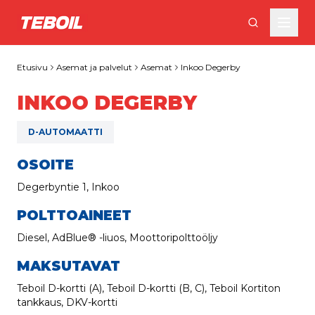
Siirry pääsisältöön
Etusivu
Asemat ja palvelut
Asemat
Inkoo Degerby
INKOO DEGERBY
D-AUTOMAATTI
OSOITE
Degerbyntie 1, Inkoo
POLTTOAINEET
Diesel, AdBlue® -liuos, Moottoripolttoöljy
MAKSUTAVAT
Teboil D-kortti (A), Teboil D-kortti (B, C), Teboil Kortiton
tankkaus, DKV-kortti