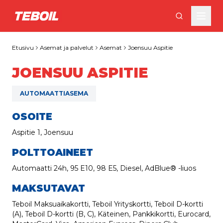
Siirry pääsisältöön
Etusivu
Asemat ja palvelut
Asemat
Joensuu Aspitie
JOENSUU ASPITIE
AUTOMAATTIASEMA
OSOITE
Aspitie 1, Joensuu
POLTTOAINEET
Automaatti 24h, 95 E10, 98 E5, Diesel, AdBlue® -liuos
MAKSUTAVAT
Teboil Maksuaikakortti, Teboil Yrityskortti, Teboil D-kortti
(A), Teboil D-kortti (B, C), Käteinen, Pankkikortti, Eurocard,