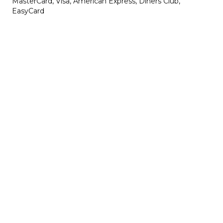
MasterCard, Visa, American Express, Diners Club,
EasyCard