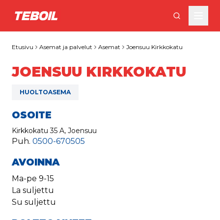
Siirry pääsisältöön
Etusivu
Asemat ja palvelut
Asemat
Joensuu Kirkkokatu
JOENSUU KIRKKOKATU
HUOLTOASEMA
OSOITE
Kirkkokatu 35 A, Joensuu
Puh.
0500-670505
AVOINNA
Ma-pe
9-15
La
suljettu
Su
suljettu