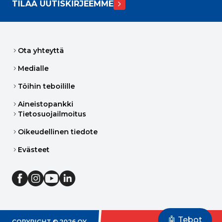
TILAA UUTISKIRJEEMME
Ota yhteyttä
Medialle
Töihin teboilille
Aineistopankki
Tietosuojailmoitus
Oikeudellinen tiedote
Evästeet
🤖 Tebot
COPYRIGHT ©
2026
OY