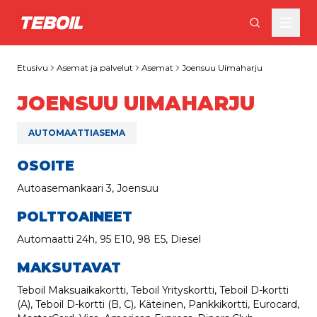
Siirry pääsisältöön
Etusivu
Asemat ja palvelut
Asemat
Joensuu Uimaharju
JOENSUU UIMAHARJU
AUTOMAATTIASEMA
OSOITE
Autoasemankaari 3, Joensuu
POLTTOAINEET
Automaatti 24h, 95 E10, 98 E5, Diesel
MAKSUTAVAT
Teboil Maksuaikakortti, Teboil Yrityskortti, Teboil D-kortti
(A), Teboil D-kortti (B, C), Käteinen, Pankkikortti, Eurocard,