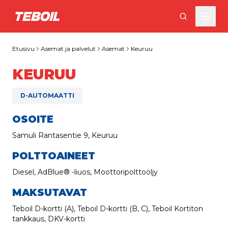
Siirry pääsisältöön
Etusivu
Asemat ja palvelut
Asemat
Keuruu
KEURUU
D-AUTOMAATTI
OSOITE
Samuli Rantasentie 9, Keuruu
POLTTOAINEET
Diesel, AdBlue® -liuos, Moottoripolttoöljy
MAKSUTAVAT
Teboil D-kortti (A), Teboil D-kortti (B, C), Teboil Kortiton
tankkaus, DKV-kortti