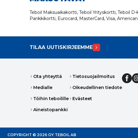
Teboil Maksuaikakortti, Teboil Yrityskortti, Teboil D-k
Pankkikortti, Eurocard, MasterCard, Visa, American
TILAA UUTISKIRJEEMME
Ota yhteyttä
Tietosuojailmoitus
Medialle
Oikeudellinen tiedote
Töihin teboilille
Evästeet
Aineistopankki
COPYRIGHT ©
2026
OY TEBOIL AB