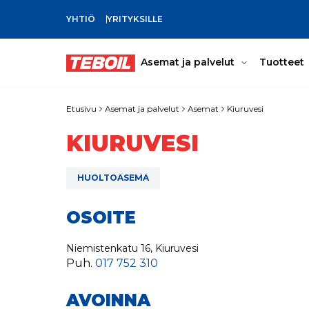
YHTIÖ
YRITYKSILLE
SIIRRY PÄÄSISÄLTÖÖN
Asemat ja palvelut
Tuotteet
Etusivu
Asemat ja palvelut
Asemat
Kiuruvesi
KIURUVESI
HUOLTOASEMA
OSOITE
Niemistenkatu 16, Kiuruvesi
Puh.
017 752 310
AVOINNA