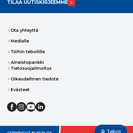
TILAA UUTISKIRJEEMME
Ota yhteyttä
Medialle
Töihin teboilille
Aineistopankki
Tietosuojailmoitus
Oikeudellinen tiedote
Evästeet
🤖 Tebot
COPYRIGHT ©
2026
OY