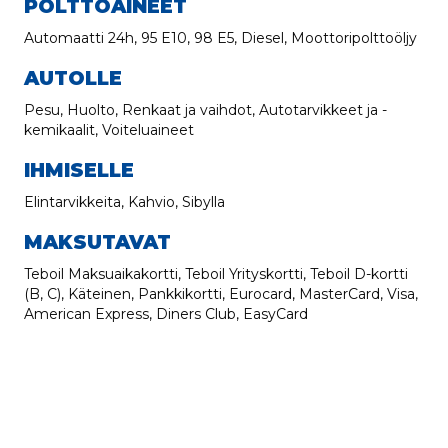
POLTTOAINEET
Automaatti 24h, 95 E10, 98 E5, Diesel, Moottoripolttoöljy
AUTOLLE
Pesu, Huolto, Renkaat ja vaihdot, Autotarvikkeet ja -
kemikaalit, Voiteluaineet
IHMISELLE
Elintarvikkeita, Kahvio, Sibylla
MAKSUTAVAT
Teboil Maksuaikakortti, Teboil Yrityskortti, Teboil D-kortti
(B, C), Käteinen, Pankkikortti, Eurocard, MasterCard, Visa,
American Express, Diners Club, EasyCard