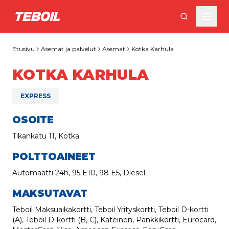
Siirry pääsisältöön
Etusivu
Asemat ja palvelut
Asemat
Kotka Karhula
KOTKA KARHULA
EXPRESS
OSOITE
Tikankatu 11, Kotka
POLTTOAINEET
Automaatti 24h, 95 E10, 98 E5, Diesel
MAKSUTAVAT
Teboil Maksuaikakortti, Teboil Yrityskortti, Teboil D-kortti
(A), Teboil D-kortti (B, C), Käteinen, Pankkikortti, Eurocard,