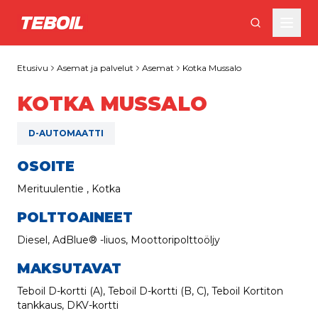
Siirry pääsisältöön
Etusivu
Asemat ja palvelut
Asemat
Kotka Mussalo
KOTKA MUSSALO
D-AUTOMAATTI
OSOITE
Merituulentie , Kotka
POLTTOAINEET
Diesel, AdBlue® -liuos, Moottoripolttoöljy
MAKSUTAVAT
Teboil D-kortti (A), Teboil D-kortti (B, C), Teboil Kortiton
tankkaus, DKV-kortti