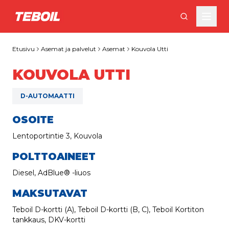
Siirry pääsisältöön
Etusivu
Asemat ja palvelut
Asemat
Kouvola Utti
KOUVOLA UTTI
D-AUTOMAATTI
OSOITE
Lentoportintie 3, Kouvola
POLTTOAINEET
Diesel, AdBlue® -liuos
MAKSUTAVAT
Teboil D-kortti (A), Teboil D-kortti (B, C), Teboil Kortiton
tankkaus, DKV-kortti