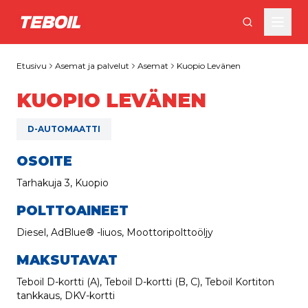
Siirry pääsisältöön
Etusivu
Asemat ja palvelut
Asemat
Kuopio Levänen
KUOPIO LEVÄNEN
D-AUTOMAATTI
OSOITE
Tarhakuja 3, Kuopio
POLTTOAINEET
Diesel, AdBlue® -liuos, Moottoripolttoöljy
MAKSUTAVAT
Teboil D-kortti (A), Teboil D-kortti (B, C), Teboil Kortiton
tankkaus, DKV-kortti