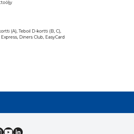
toöljy
rtti (A), Teboil D-kortti (B, C),
 Express, Diners Club, EasyCard