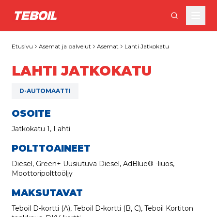
Siirry pääsisältöön
Etusivu
Asemat ja palvelut
Asemat
Lahti Jatkokatu
LAHTI JATKOKATU
D-AUTOMAATTI
OSOITE
Jatkokatu 1, Lahti
POLTTOAINEET
Diesel, Green+ Uusiutuva Diesel, AdBlue® -liuos,
Moottoripolttoöljy
MAKSUTAVAT
Teboil D-kortti (A), Teboil D-kortti (B, C), Teboil Kortiton