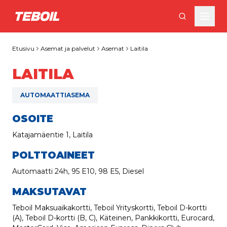
Siirry pääsisältöön
Etusivu
Asemat ja palvelut
Asemat
Laitila
LAITILA
AUTOMAATTIASEMA
OSOITE
Katajamäentie 1, Laitila
POLTTOAINEET
Automaatti 24h, 95 E10, 98 E5, Diesel
MAKSUTAVAT
Teboil Maksuaikakortti, Teboil Yrityskortti, Teboil D-kortti
(A), Teboil D-kortti (B, C), Käteinen, Pankkikortti, Eurocard,