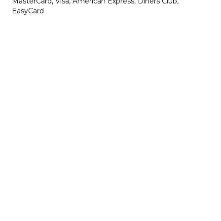
MasterCard, Visa, American Express, Diners Club,
EasyCard