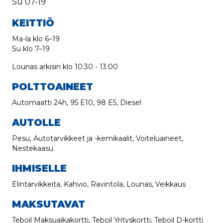
Su
07-19
KEITTIÖ
Ma-la klo 6–19
Su klo 7–19
Lounas arkisin klo 10:30 - 13:00
POLTTOAINEET
Automaatti 24h, 95 E10, 98 E5, Diesel
AUTOLLE
Pesu, Autotarvikkeet ja -kemikaalit, Voiteluaineet,
Nestekaasu
IHMISELLE
Elintarvikkeita, Kahvio, Ravintola, Lounas, Veikkaus
MAKSUTAVAT
Teboil Maksuaikakortti, Teboil Yrityskortti, Teboil D-kortti