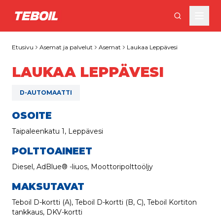
Siirry pääsisältöön
Etusivu
Asemat ja palvelut
Asemat
Laukaa Leppävesi
LAUKAA LEPPÄVESI
D-AUTOMAATTI
OSOITE
Taipaleenkatu 1, Leppävesi
POLTTOAINEET
Diesel, AdBlue® -liuos, Moottoripolttoöljy
MAKSUTAVAT
Teboil D-kortti (A), Teboil D-kortti (B, C), Teboil Kortiton
tankkaus, DKV-kortti