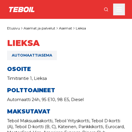
Siirry pääsisältöön
Etusivu
Asemat ja palvelut
Asemat
Lieksa
LIEKSA
AUTOMAATTIASEMA
OSOITE
Timitrantie 1, Lieksa
POLTTOAINEET
Automaatti 24h, 95 E10, 98 E5, Diesel
MAKSUTAVAT
Teboil Maksuaikakortti, Teboil Yrityskortti, Teboil D-kortti
(A), Teboil D-kortti (B, C), Käteinen, Pankkikortti, Eurocard,