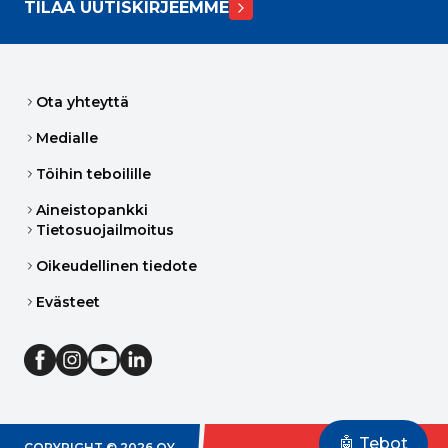
TILAA UUTISKIRJEEMME
Ota yhteyttä
Medialle
Töihin teboilille
Aineistopankki
Tietosuojailmoitus
Oikeudellinen tiedote
Evästeet
🤖 Tebot
COPYRIGHT ©
2026
OY