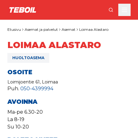
Siirry pääsisältöön
Etusivu
Asemat ja palvelut
Asemat
Loimaa Alastaro
LOIMAA ALASTARO
HUOLTOASEMA
OSOITE
Loimijoentie 61, Loimaa
Puh.
050-4399994
AVOINNA
Ma-pe
6.30-20
La
8-19
Su
10-20