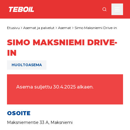
Siirry pääsisältöön
Etusivu
Asemat ja palvelut
Asemat
Simo Maksniemi Drive-in
SIMO MAKSNIEMI DRIVE-
IN
HUOLTOASEMA
Asema suljettu 30.4.2025 alkaen.
OSOITE
Maksniementie 33 A, Maksniemi