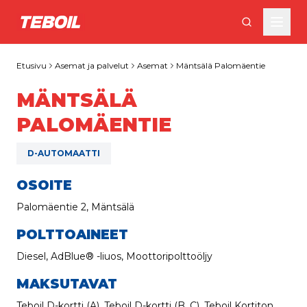
Siirry pääsisältöön
Etusivu
Asemat ja palvelut
Asemat
Mäntsälä Palomäentie
MÄNTSÄLÄ
PALOMÄENTIE
D-AUTOMAATTI
OSOITE
Palomäentie 2, Mäntsälä
POLTTOAINEET
Diesel, AdBlue® -liuos, Moottoripolttoöljy
MAKSUTAVAT
Teboil D-kortti (A), Teboil D-kortti (B, C), Teboil Kortiton