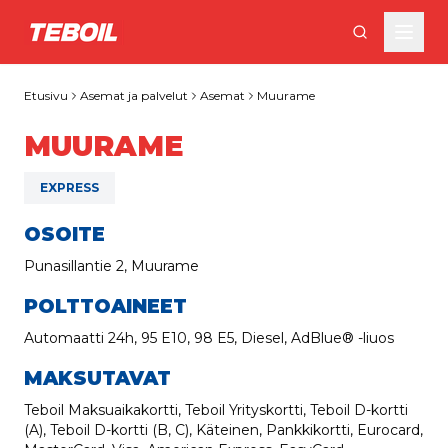
Siirry pääsisältöön
Etusivu
Asemat ja palvelut
Asemat
Muurame
MUURAME
EXPRESS
OSOITE
Punasillantie 2, Muurame
POLTTOAINEET
Automaatti 24h, 95 E10, 98 E5, Diesel, AdBlue® -liuos
MAKSUTAVAT
Teboil Maksuaikakortti, Teboil Yrityskortti, Teboil D-kortti
(A), Teboil D-kortti (B, C), Käteinen, Pankkikortti, Eurocard,